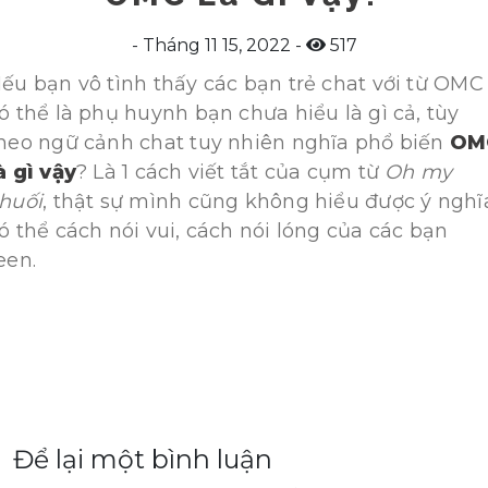
Tháng 11 15, 2022
517
ếu bạn vô tình thấy các bạn trẻ chat với từ OMC
ó thể là phụ huynh bạn chưa hiểu là gì cả, tùy
heo ngữ cảnh chat tuy nhiên nghĩa phổ biến
OM
à gì vậy
? Là 1 cách viết tắt của cụm từ
Oh my
huối
, thật sự mình cũng không hiểu được ý nghĩ
ó thể cách nói vui, cách nói lóng của các bạn
een.
Để lại một bình luận