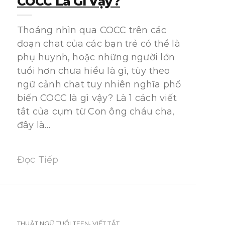
COCC Là Gì Vậy?
Thoáng nhìn qua COCC trên các
đoạn chat của các bạn trẻ có thể là
phụ huynh, hoặc những người lớn
tuổi hơn chưa hiểu là gì, tùy theo
ngữ cảnh chat tuy nhiên nghĩa phổ
biến COCC là gì vậy? Là 1 cách viết
tắt của cụm từ Con ông cháu cha,
đây là…
Đọc Tiếp
,
THUẬT NGỮ TUỔI TEEN
VIẾT TẮT