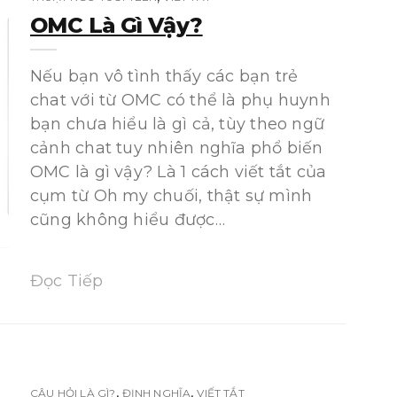
OMC Là Gì Vậy?
Nếu bạn vô tình thấy các bạn trẻ
chat với từ OMC có thể là phụ huynh
bạn chưa hiểu là gì cả, tùy theo ngữ
cảnh chat tuy nhiên nghĩa phổ biến
OMC là gì vậy? Là 1 cách viết tắt của
cụm từ Oh my chuối, thật sự mình
cũng không hiểu được…
Đọc Tiếp
,
,
CÂU HỎI LÀ GÌ?
ĐỊNH NGHĨA
VIẾT TẮT