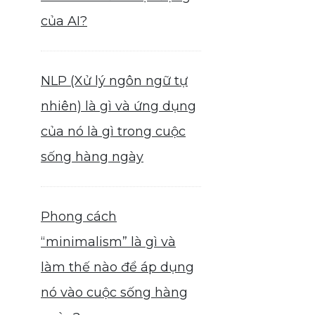
của AI?
NLP (Xử lý ngôn ngữ tự
nhiên) là gì và ứng dụng
của nó là gì trong cuộc
sống hàng ngày
Phong cách
“minimalism” là gì và
làm thế nào để áp dụng
nó vào cuộc sống hàng