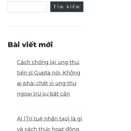
Tìm kiếm
Bài viết mới
Cách chống lại ung thư,
tiến sĩ Gupta nói, Không
ai phải chết vì ung thư
ngoại trừ sự bất cẩn
AI (Trí tuệ nhân tạo) là gì
và cách thức hoạt động