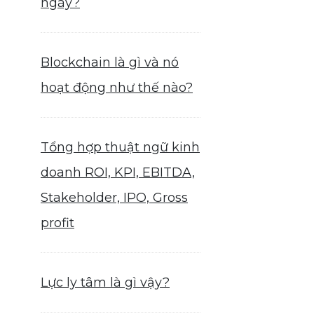
ngày?
Blockchain là gì và nó
hoạt động như thế nào?
Tổng hợp thuật ngữ kinh
doanh ROI, KPI, EBITDA,
Stakeholder, IPO, Gross
profit
Lực ly tâm là gì vậy?