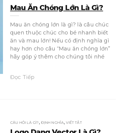
Mau Ăn Chóng Lớn Là Gì?
Mau ăn chóng lớn là gì? là câu chúc
quen thuộc chúc cho bé nhanh biết
ăn và mau lớn! Nếu có định nghĩa gì
hay hơn cho câu “Mau ăn chóng lớn”
hãy góp ý thêm cho chúng tôi nhé
Đọc Tiếp
,
,
CÂU HỎI LÀ GÌ?
ĐỊNH NGHĨA
VIẾT TẮT
Logo Dạng Vector Là Gì?