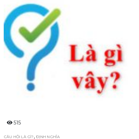
515
,
CÂU HỎI LÀ GÌ?
ĐỊNH NGHĨA